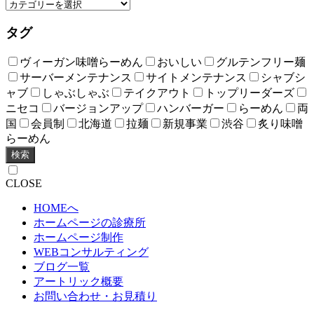
タグ
ヴィーガン味噌らーめん
おいしい
グルテンフリー麺
サーバーメンテナンス
サイトメンテナンス
シャブシ
ャブ
しゃぶしゃぶ
テイクアウト
トップリーダーズ
ニセコ
バージョンアップ
ハンバーガー
らーめん
両
国
会員制
北海道
拉麺
新規事業
渋谷
炙り味噌
らーめん
検索
CLOSE
HOMEへ
ホームページの診療所
ホームページ制作
WEBコンサルティング
ブログ一覧
アートリック概要
お問い合わせ・お見積り