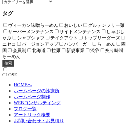
タグ
ヴィーガン味噌らーめん
おいしい
グルテンフリー麺
サーバーメンテナンス
サイトメンテナンス
しゃぶし
ゃぶ
シャブシャブ
テイクアウト
トップリーダーズ
ニセコ
バージョンアップ
ハンバーガー
らーめん
両
国
会員制
北海道
拉麺
新規事業
渋谷
炙り味噌
らーめん
検索
CLOSE
HOMEへ
ホームページの診療所
ホームページ制作
WEBコンサルティング
ブログ一覧
アートリック概要
お問い合わせ・お見積り