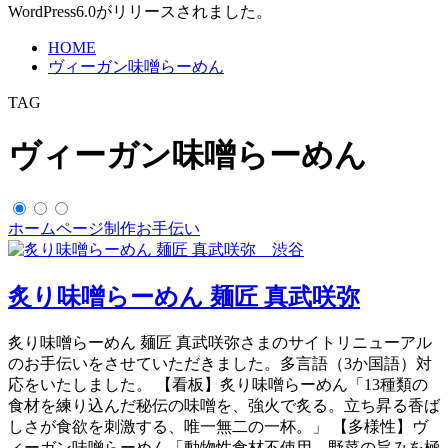
WordPress6.0がリリースされました。
HOME
ヴィーガン味噌らーめん
TAG
ヴィーガン味噌らーめん
ホームページ制作お手伝い
炙り味噌らーめん 麺匠 真武咲弥
炙り味噌らーめん 麺匠 真武咲弥さまのサイトリニューアル
のお手伝いをさせていただきました。多言語（3か国語）対
応をいたしました。 【看板】炙り味噌らーめん「13種類の
食材を練り込んだ秘伝の味噌を、強火で炙る。立ち昇る香ば
しさが食欲を刺激する、唯一無二の一杯。」 【多様性】ヴ
ィーガン味噌らーめん「動物性食材不使用。野菜の旨みを極