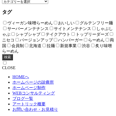
タグ
ヴィーガン味噌らーめん
おいしい
グルテンフリー麺
サーバーメンテナンス
サイトメンテナンス
しゃぶし
ゃぶ
シャブシャブ
テイクアウト
トップリーダーズ
ニセコ
バージョンアップ
ハンバーガー
らーめん
両
国
会員制
北海道
拉麺
新規事業
渋谷
炙り味噌
らーめん
検索
CLOSE
HOMEへ
ホームページの診療所
ホームページ制作
WEBコンサルティング
ブログ一覧
アートリック概要
お問い合わせ・お見積り