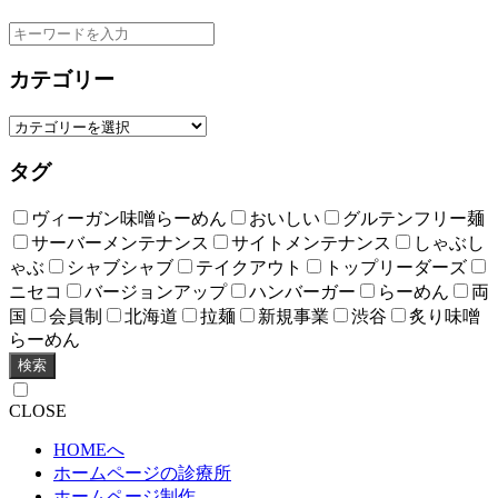
カテゴリー
タグ
ヴィーガン味噌らーめん
おいしい
グルテンフリー麺
サーバーメンテナンス
サイトメンテナンス
しゃぶし
ゃぶ
シャブシャブ
テイクアウト
トップリーダーズ
ニセコ
バージョンアップ
ハンバーガー
らーめん
両
国
会員制
北海道
拉麺
新規事業
渋谷
炙り味噌
らーめん
検索
CLOSE
HOMEへ
ホームページの診療所
ホームページ制作