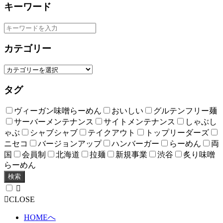
キーワード
カテゴリー
タグ
ヴィーガン味噌らーめん
おいしい
グルテンフリー麺
サーバーメンテナンス
サイトメンテナンス
しゃぶし
ゃぶ
シャブシャブ
テイクアウト
トップリーダーズ
ニセコ
バージョンアップ
ハンバーガー
らーめん
両
国
会員制
北海道
拉麺
新規事業
渋谷
炙り味噌
らーめん
検索
CLOSE
HOMEへ