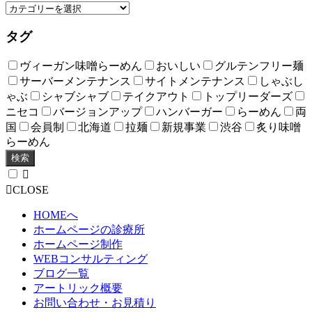
タグ
ヴィーガン味噌らーめん
おいしい
グルテンフリー麺
サーバーメンテナンス
サイトメンテナンス
しゃぶし
ゃぶ
シャブシャブ
テイクアウト
トップリーダーズ
ニセコ
バージョンアップ
ハンバーガー
らーめん
両
国
会員制
北海道
拉麺
新規事業
渋谷
炙り味噌
らーめん
検索
CLOSE
HOMEへ
ホームページの診療所
ホームページ制作
WEBコンサルティング
ブログ一覧
アートリック概要
お問い合わせ・お見積り