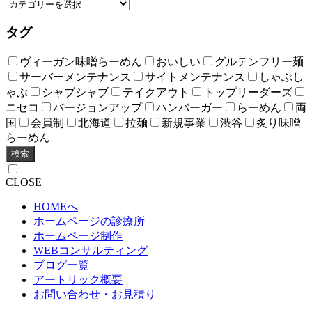
タグ
ヴィーガン味噌らーめん
おいしい
グルテンフリー麺
サーバーメンテナンス
サイトメンテナンス
しゃぶし
ゃぶ
シャブシャブ
テイクアウト
トップリーダーズ
ニセコ
バージョンアップ
ハンバーガー
らーめん
両
国
会員制
北海道
拉麺
新規事業
渋谷
炙り味噌
らーめん
検索
CLOSE
HOMEへ
ホームページの診療所
ホームページ制作
WEBコンサルティング
ブログ一覧
アートリック概要
お問い合わせ・お見積り